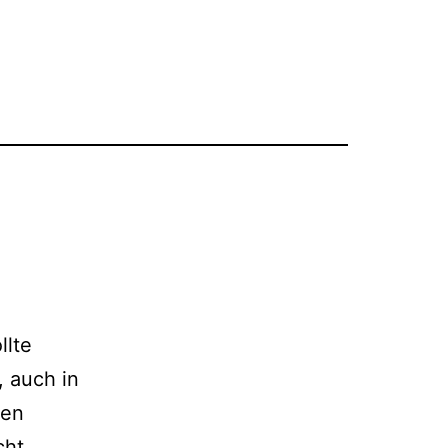
llte
, auch in
ren
cht