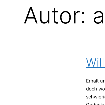
Autor:
Wil
Erhalt u
doch woh
schwieri
Gedanken